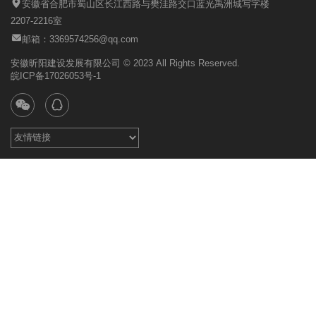
安徽省合肥市蜀山区长江西路与樊洼路交口蓝光禹洲城写字楼
2207-2216室
邮箱：3369574256@qq.com
安徽昕阳建设发展有限公司 © 2023 All Rights Reserved.
皖ICP备17026053号-1