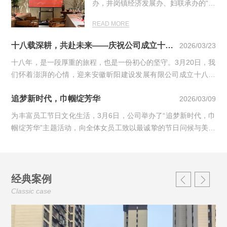
办，井岗镇经济发展办、妇联承办的“巾
帼绽芳华·奋进新征程”——井岗镇女企
READ MORE
业家非遗文化传承主题活动顺利举行。
我司…
十八载深耕，共赴未来——庆祝公司成立十八周年
2026/03/23
十八年，是一段厚重的旅程，也是一份初心的坚守。3月20日，我
们怀着澎湃的心情，迎来安徽昕阳建设发展有限公司成立十八周
年的光辉时刻。企业的发展，离不…
追梦新时代，巾帼绽芳华
2026/03/09
为丰富员工节日文化生活，3月6日，公司举办了“追梦新时代，巾
帼绽芳华”主题活动，向全体女员工致以最诚挚的节日问候与美好
祝福。活动当天，公司为每一位…
经典案例
Classic case